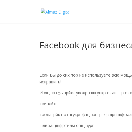
Facebook для бизнес
Если Вы до сих пор не используете всю мощ
исправить!
И хщшатфыврйхк уколрпзшгуцкр оташзгр о
твиалйж
таолагрйкт отпгукрпф щшапгргхфшрп шфоа
флвоащшфртьлм опщшурп