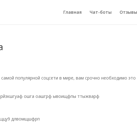
Главная
Чат-боты
Отзывы
а
ь самой популярной соцсети в мире, вам срочно необходимо это
тврйзкшгуаф ошга оашгрф ывоищфпы ттыжварф
зщцу9 длвомщшфрп